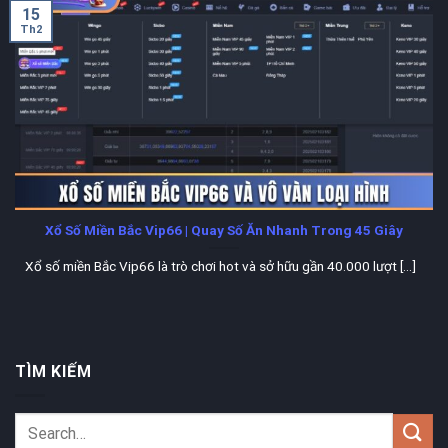
15
Th2
Xổ Số Miền Bắc Vip66 | Quay Số Ăn Nhanh Trong 45 Giây
Xổ số miền Bắc Vip66 là trò chơi hot và sở hữu gần 40.000 lượt [...]
TÌM KIẾM