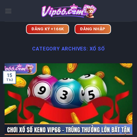
Skip
to
content
ĐĂNG KÝ +166K
ĐĂNG NHẬP
CATEGORY ARCHIVES:
XỔ SỐ
15
Th2