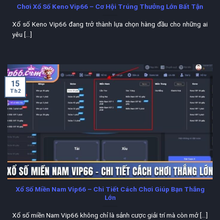
Chơi Xổ Số Keno Vip66 – Cơ Hội Trúng Thưởng Lớn Bất Tận
Xổ số Keno Vip66 đang trở thành lựa chọn hàng đầu cho những ai
yêu [...]
15
Th2
Xổ Số Miền Nam Vip66 – Chi Tiết Cách Chơi Giúp Bạn Thắng
Lớn
Xổ số miền Nam Vip66 không chỉ là sảnh cược giải trí mà còn mở [...]