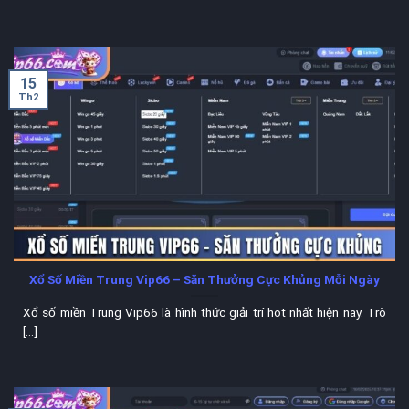
15
Th2
Xổ Số Miền Trung Vip66 – Săn Thưởng Cực Khủng Mỗi Ngày
Xổ số miền Trung Vip66 là hình thức giải trí hot nhất hiện nay. Trò
[...]