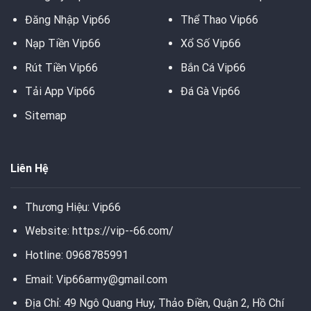
Đăng Nhập Vip66
Thể Thao Vip66
Nạp Tiền Vip66
Xổ Số Vip66
Rút Tiền Vip66
Bắn Cá Vip66
Tải App Vip66
Đá Gà Vip66
Sitemap
Liên Hệ
Thương Hiệu:
Vip66
Website:
https://vip--66.com/
Hotline: 0968785991
Email: Vip66army@gmail.com
Địa Chỉ:
49 Ngô Quang Huy, Thảo Điền, Quận 2, Hồ Chí