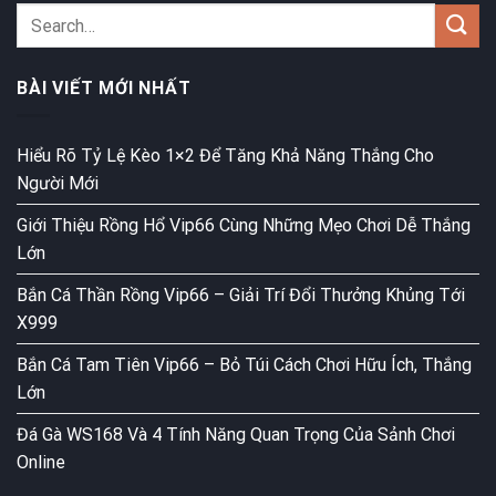
BÀI VIẾT MỚI NHẤT
Hiểu Rõ Tỷ Lệ Kèo 1×2 Để Tăng Khả Năng Thắng Cho
Người Mới
Giới Thiệu Rồng Hổ Vip66 Cùng Những Mẹo Chơi Dễ Thắng
Lớn
Bắn Cá Thần Rồng Vip66 – Giải Trí Đổi Thưởng Khủng Tới
X999
Bắn Cá Tam Tiên Vip66 – Bỏ Túi Cách Chơi Hữu Ích, Thắng
Lớn
Đá Gà WS168 Và 4 Tính Năng Quan Trọng Của Sảnh Chơi
Online