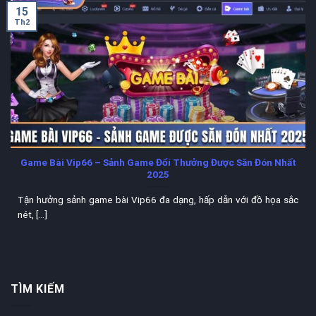
15
Th2
Game Bài Vip66 – Sảnh Game Đổi Thưởng Được Săn Đón Nhất
2025
Tận hưởng sảnh game bài Vip66 đa dạng, hấp dẫn với đồ họa sắc
nét, [...]
TÌM KIẾM