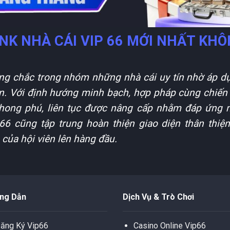
NK NHÀ CÁI VIP 66 MỚI NHẤT KHÔ
ững chắc trong nhóm những nhà cái uy tín nhờ áp d
ẫn. Với định hướng minh bạch, hợp pháp cùng chiến l
phong phú, liên tục được nâng cấp nhằm đáp ứng 
66 cũng tập trung hoàn thiện giao diện thân thiện
 của hội viên lên hàng đầu.
ng Dẫn
Dịch Vụ & Trò Chơi
ăng Ký Vip66
Casino Online Vip66