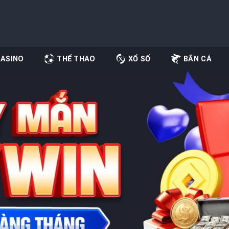
CASINO
THỂ THAO
XỔ SỐ
BẮN CÁ