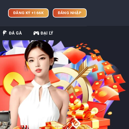
ĐĂNG KÝ +166K
ĐĂNG NHẬP
ĐÁ GÀ
ĐẠI LÝ