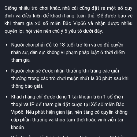
Giống nhiều trò chơi khác, nhà cái cũng đặt ra một số quy
định và điều kiện để khách hàng tuân thủ. Để được bảo vệ
khi tham gia xổ số miền Bắc Vip66 và nhận được nhiều
quyền lợi, hội viên nên chú ý 5 yếu tố dưới đây:
Người chơi phải đủ từ 18 tuổi trở lên và có đủ quyền
nhân sự, dân sự, không vi phạm pháp luật ở thời điểm
tham gia.
Người chơi sẽ được nhận thưởng khi trúng các giải
thưởng trong các trò chơi muộn nhất là 30 phút sau khi
thông báo giải.
Khách hàng chỉ được dùng 1 tài khoản trên 1 số điện
thoại và IP để tham gia đặt cược tại Xổ số miền Bắc
Vip66. Nếu phát hiện gian lận, nền tảng có quyền không
cấp phần thưởng và khóa tạm thời hoặc vĩnh viễn tài
khoản.