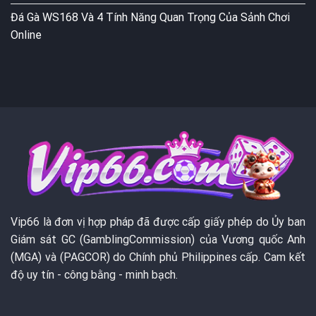
Đá Gà WS168 Và 4 Tính Năng Quan Trọng Của Sảnh Chơi
Online
Vip66 là đơn vị hợp pháp đã được cấp giấy phép do Ủy ban
Giám sát GC (GamblingCommission) của Vương quốc Anh
(MGA) và (PAGCOR) do Chính phủ Philippines cấp. Cam kết
độ uy tín - công bằng - minh bạch.