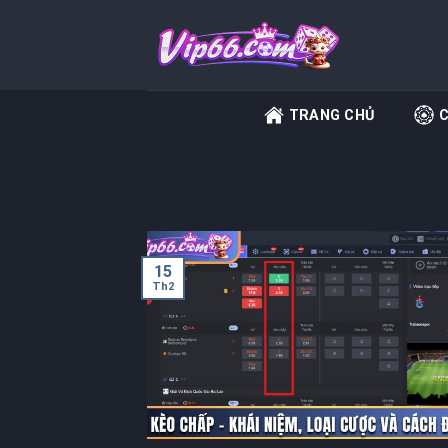
Skip
to
content
TRANG CHỦ
15
Th2