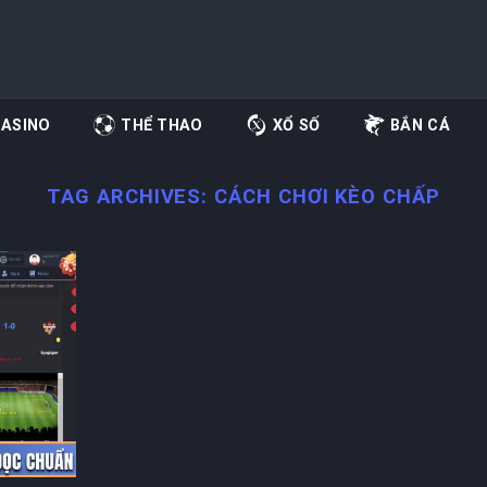
CASINO
THỂ THAO
XỔ SỐ
BẮN CÁ
TAG ARCHIVES:
CÁCH CHƠI KÈO CHẤP