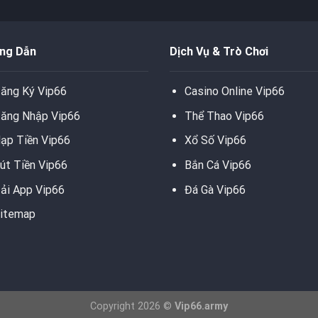
ng Dẫn
Dịch Vụ & Trò Chơi
ăng Ký Vip66
Casino Online Vip66
ăng Nhập Vip66
Thể Thao Vip66
ạp Tiền Vip66
Xổ Số Vip66
út Tiền Vip66
Bắn Cá Vip66
ải App Vip66
Đá Gà Vip66
itemap
Copyright 2026 ©
Vip66.army