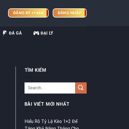
ĐĂNG KÝ +166K
ĐĂNG NHẬP
ĐÁ GÀ
ĐẠI LÝ
TÌM KIẾM
BÀI VIẾT MỚI NHẤT
Hiểu Rõ Tỷ Lệ Kèo 1×2 Để
Tăng Khả Năng Thắng Cho