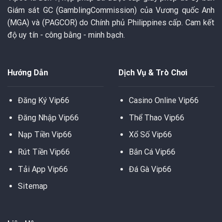
Giám sát GC (GamblingCommission) của Vương quốc Anh
(MGA) và (PAGCOR) do Chính phủ Philippines cấp. Cam kết
độ uy tín - công bằng - minh bạch.
Hướng Dẫn
Dịch Vụ & Trò Chơi
Đăng Ký Vip66
Casino Online Vip66
Đăng Nhập Vip66
Thể Thao Vip66
Nạp Tiền Vip66
Xổ Số Vip66
Rút Tiền Vip66
Bắn Cá Vip66
Tải App Vip66
Đá Gà Vip66
Sitemap